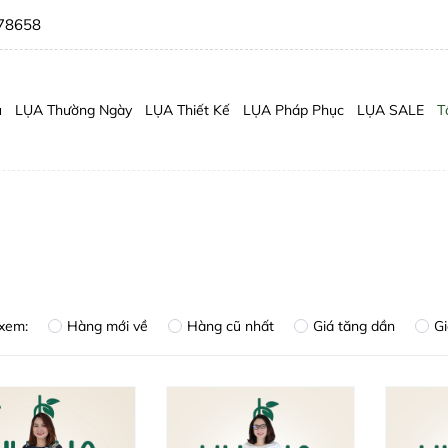
78658
ủ
LỤA Thường Ngày
LỤA Thiết Kế
LỤA Pháp Phục
LỤA SALE
T
 xem:
Hàng mới về
Hàng cũ nhất
Giá tăng dần
G