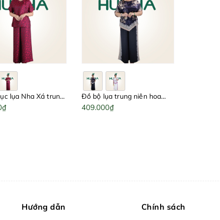
ục lụa Nha Xá trung
Đồ bộ lụa trung niên hoa
1 – Thiết kế sang
0₫
văn sang trọng Tk25 – Bộ
409.000₫
mát mẻ, quà tặng mẹ
quần áo mặc nhà, đi chơi,
 | HUY HÀ
quà tặng cho mẹ ý nghĩa |
HUY HÀ
Hướng dẫn
Chính sách