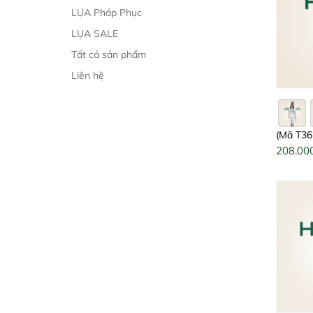
LỤA Pháp Phục
LỤA SALE
Tất cả sản phẩm
Liên hệ
(Mã T36
Huy Hà :
208.00
quần 9 t