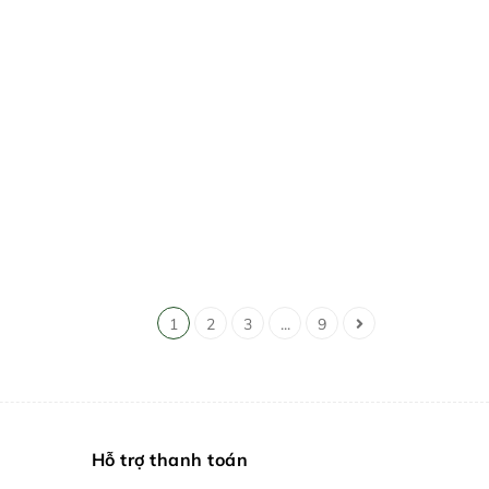
1
2
3
...
9
Hỗ trợ thanh toán