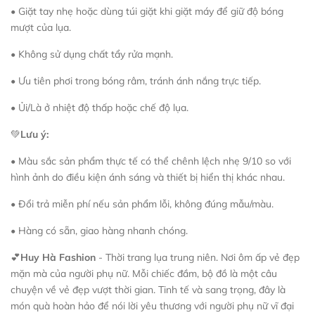
• Giặt tay nhẹ hoặc dùng túi giặt khi giặt máy để giữ độ bóng
mượt của lụa.
• Không sử dụng chất tẩy rửa mạnh.
• Ưu tiên phơi trong bóng râm, tránh ánh nắng trực tiếp.
• Ủi/Là ở nhiệt độ thấp hoặc chế độ lụa.
💚
Lưu ý:
• Màu sắc sản phẩm thực tế có thể chênh lệch nhẹ 9/10 so với
hình ảnh do điều kiện ánh sáng và thiết bị hiển thị khác nhau.
• Đổi trả miễn phí nếu sản phẩm lỗi, không đúng mẫu/màu.
• Hàng có sẵn, giao hàng nhanh chóng.
💕
Huy Hà Fashion
- Thời trang lụa trung niên. Nơi ôm ấp vẻ đẹp
mặn mà của người phụ nữ. Mỗi chiếc đầm, bộ đồ là một câu
chuyện về vẻ đẹp vượt thời gian. Tinh tế và sang trọng, đây là
món quà hoàn hảo để nói lời yêu thương với người phụ nữ vĩ đại