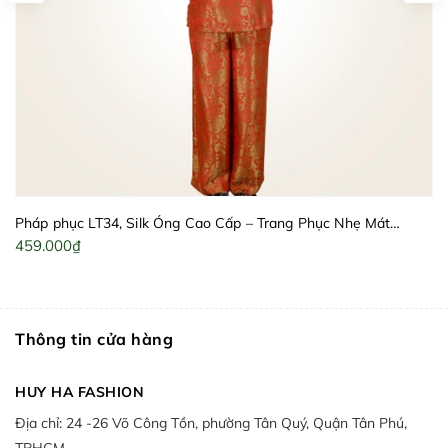
Pháp phục LT34, Silk Óng Cao Cấp – Trang Phục Nhẹ Mát
Thanh Lịch Cho Quý Cô | HUY HÀ
459.000₫
Thông tin cửa hàng
HUY HA FASHION
Địa chỉ:
24 -26 Võ Công Tồn, phường Tân Quý, Quận Tân Phú,