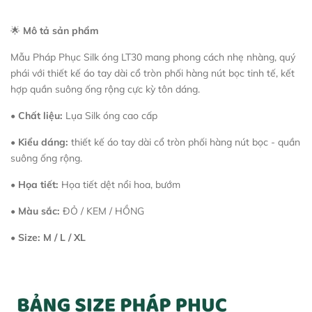
🌟
Mô tả sản phẩm
Mẫu Pháp Phục Silk óng LT30 mang phong cách nhẹ nhàng, quý
phái với thiết kế áo tay dài cổ tròn phối hàng nút bọc tinh tế, kết
hợp quần suông ống rộng cực kỳ tôn dáng.
•
Chất liệu:
Lụa Silk óng cao cấp
•
Kiểu dáng:
thiết kế áo tay dài cổ tròn phối hàng nút bọc - quần
suông ống rộng.
•
Họa tiết:
Họa tiết dệt nổi hoa, bướm
•
Màu sắc:
ĐỎ / KEM / HỒNG
•
Size: M / L / XL