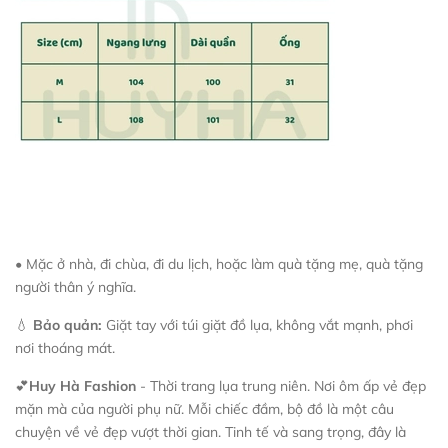
• Mặc ở nhà, đi chùa, đi du lịch, hoặc làm quà tặng mẹ, quà tặng
người thân ý nghĩa.
💧
Bảo quản:
Giặt tay với túi giặt đồ lụa, không vắt mạnh, phơi
nơi thoáng mát.
💕
Huy Hà Fashion
- Thời trang lụa trung niên. Nơi ôm ấp vẻ đẹp
mặn mà của người phụ nữ. Mỗi chiếc đầm, bộ đồ là một câu
chuyện về vẻ đẹp vượt thời gian. Tinh tế và sang trọng, đây là