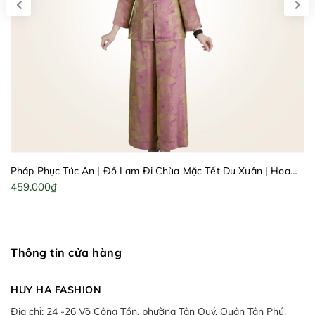
Pháp Phục Túc An | Đồ Lam Đi Chùa Mặc Tết Du Xuân | Hoa
Văn Sang Trọng, Thanh Lịch Cho Dịp Tết LT22 | HUY HÀ
459.000₫
Thông tin cửa hàng
HUY HA FASHION
Địa chỉ:
24 -26 Võ Công Tồn, phường Tân Quý, Quận Tân Phú,