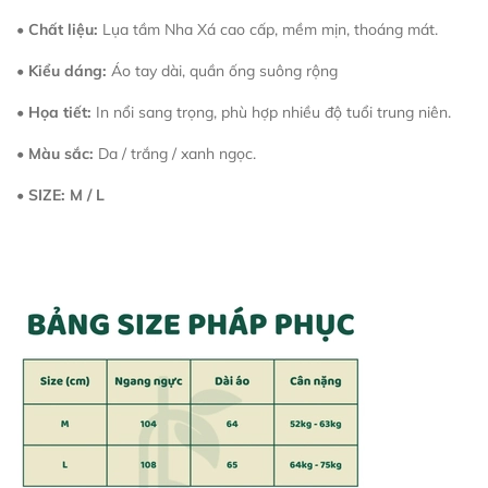
•
Chất liệu:
Lụa tầm Nha Xá cao cấp, mềm mịn, thoáng mát.
•
Kiểu dáng:
Áo tay dài, quần ống suông rộng
•
Họa tiết:
In nổi sang trọng, phù hợp nhiều độ tuổi trung niên.
•
Màu sắc:
Da / trắng / xanh ngọc.
•
SIZE: M / L