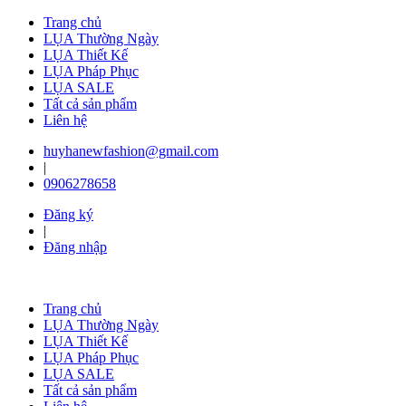
Trang chủ
LỤA Thường Ngày
LỤA Thiết Kế
LỤA Pháp Phục
LỤA SALE
Tất cả sản phẩm
Liên hệ
huyhanewfashion@gmail.com
|
0906278658
Đăng ký
|
Đăng nhập
Trang chủ
LỤA Thường Ngày
LỤA Thiết Kế
LỤA Pháp Phục
LỤA SALE
Tất cả sản phẩm