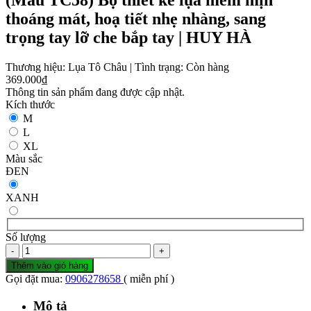
(Mẫu TC58) Bộ thiết kế lụa mềm mịn
thoáng mát, hoạ tiết nhẹ nhàng, sang
trọng tay lỡ che bắp tay | HUY HÀ
Thương hiệu:
Lụa Tô Châu
|
Tình trạng:
Còn hàng
369.000₫
Thông tin sản phẩm đang được cập nhật.
Kích thước
M
L
XL
Màu sắc
ĐEN
XANH
Số lượng
-
+
Thêm vào giỏ hàng
Gọi đặt mua:
0906278658
( miễn phí )