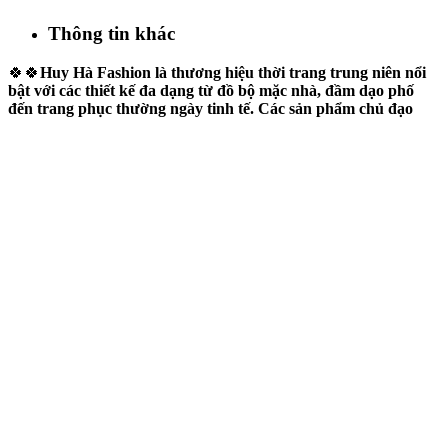
Mô tả
Thông tin khác
🍀🍀
Huy Hà Fashion là thương hiệu thời trang trung niên nổi
bật với các thiết kế đa dạng từ đồ bộ mặc nhà, đầm dạo phố
đến trang phục thường ngày tinh tế. Các sản phẩm chủ đạo
làm từ chất liệu lụa mềm mại, thoáng mát, mang lại sự thoải
mái và thanh lịch. Đây cũng là lựa chọn lý tưởng làm quà tặng
mẹ, vừa tinh tế vừa ý nghĩa.
*** Màu sắc của sản phẩm có thể chênh lệnh 9/10 do điều kiện
ánh sáng khác nhau***
Thông tin sản phẩm:
- Mã sản phẩm: TC58
- Chất liệu: lụa tô châu
- Màu sắc: Đen, Xanh
- Size: M - L - XL (50 - 75 kg).
* Áo
- Kiểu dáng: Áo tay lở
- Cổ áo: Cổ tròn
* Quần