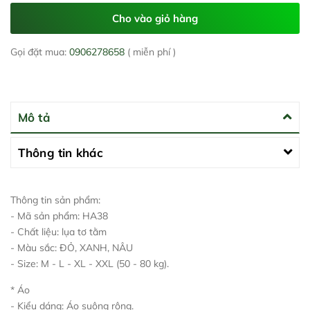
Cho vào giỏ hàng
Gọi đặt mua:
0906278658
( miễn phí )
Mô tả
Thông tin khác
Thông tin sản phẩm:
- Mã sản phẩm: HA38
- Chất liệu: lụa tơ tằm
- Màu sắc: ĐỎ, XANH, NÂU
- Size: M - L - XL - XXL (50 - 80 kg).
* Áo
- Kiểu dáng: Áo suông rộng.