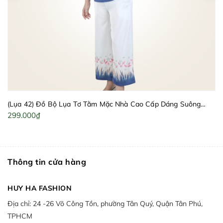
(Lụa 42) Đồ Bộ Lụa Tơ Tằm Mặc Nhà Cao Cấp Dáng Suông
Thanh Lịch Cho Nữ Trung Niên | HUY HÀ
299.000₫
Thông tin cửa hàng
HUY HA FASHION
Địa chỉ:
24 -26 Võ Công Tồn, phường Tân Quý, Quận Tân Phú,
TPHCM