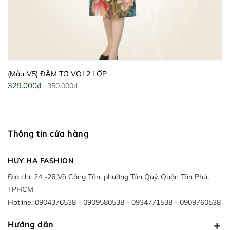
(Mẫu V5) ĐẦM TƠ VOL2 LỚP
329.000₫
350.000₫
Thông tin cửa hàng
HUY HA FASHION
Địa chỉ:
24 -26 Võ Công Tồn, phường Tân Quý, Quận Tân Phú,
TPHCM
Hotline:
0904376538
0909580538
0934771538
0909760538
Hướng dẫn