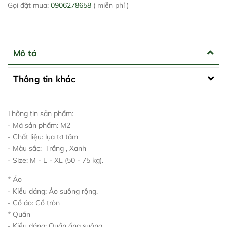
Gọi đặt mua:
0906278658
( miễn phí )
Mô tả
Thông tin khác
Thông tin sản phẩm:
- Mã sản phẩm: M2
- Chất liệu: lụa tơ tăm
- Màu sắc: Trắng , Xanh
- Size: M - L - XL (50 - 75 kg).
* Áo
- Kiểu dáng: Áo suông rộng.
- Cổ áo: Cổ tròn
* Quần
- Kiểu dáng: Quần ống suông