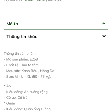
Gọi đặt mua:
0906278658
( miễn phí )
Mô tả
Thông tin khác
Thông tin sản phẩm:
- Mã sản phẩm: E258
- Chất liệu: lụa tơ tằm
- Màu sắc: Xanh Rêu , Hồng Da
- Size: M - L - XL (50 - 75 kg).
* Áo
- Kiểu dáng: Áo suông rộng.
- Cổ áo: Cổ tròn
* Quần
- Kiểu dáng: Quần ống suông