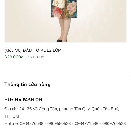
(Mẫu V4) ĐẦM TƠ VOL 2 LỚP
329.000₫
350.000₫
Thông tin cửa hàng
HUY HA FASHION
Địa chỉ:
24 -26 Võ Công Tồn, phường Tân Quý, Quận Tân Phú,
TPHCM
Hotline:
0904376538
0909580538
0934771538
0909760538